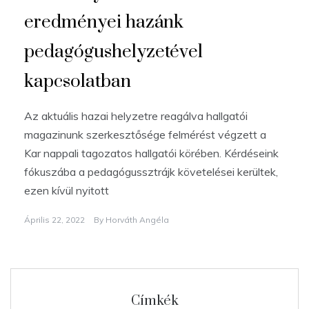
eredményei hazánk
pedagógushelyzetével
kapcsolatban
Az aktuális hazai helyzetre reagálva hallgatói
magazinunk szerkesztősége felmérést végzett a
Kar nappali tagozatos hallgatói körében. Kérdéseink
fókuszába a pedagógussztrájk követelései kerültek,
ezen kívül nyitott
Április 22, 2022
By
Horváth Angéla
Címkék