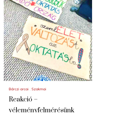
Bárczi arcai
,
Szakmai
Reakció –
véleményfelmérésünk