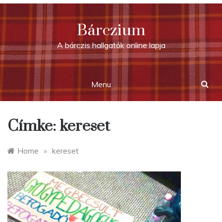
Skip
to
Bárczium
content
A bárczis hallgatók online lapja
Menu
Címke:
kereset
Home
»
kereset