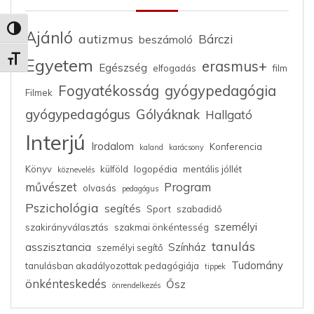
Nagy kontraszt váltása
Ajánló
autizmus
Bárczi
beszámoló
Betűméret váltása
Egyetem
erasmus+
Egészség
elfogadás
film
Fogyatékosság
gyógypedagógia
Filmek
gyógypedagógus
Gólyáknak
Hallgató
Interjú
Irodalom
Konferencia
kaland
karácsony
Könyv
külföld
logopédia
mentális jóllét
köznevelés
művészet
Program
olvasás
pedagógus
Pszichológia
segítés
Sport
szabadidő
személyi
szakirányválasztás
szakmai önkéntesség
tanulás
asszisztancia
Színház
személyi segítő
Tudomány
tanulásban akadályozottak pedagógiája
tippek
önkénteskedés
Ősz
önrendelkezés