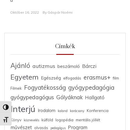
Október 16, 2022
By
Gáspár Noémi
Címkék
Ajánló
autizmus
Bárczi
beszámoló
Egyetem
erasmus+
Egészség
elfogadás
film
Fogyatékosság
gyógypedagógia
Filmek
gyógypedagógus
Gólyáknak
Hallgató
Interjú
Nagy kontraszt váltása
Irodalom
Konferencia
kaland
karácsony
Könyv
külföld
logopédia
mentális jóllét
Betűméret váltása
köznevelés
művészet
Program
olvasás
pedagógus