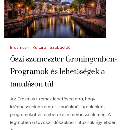
Erasmus+
,
Kultúra
,
Szabadidő
Őszi szemeszter Groningenben-
Programok és lehetőségek a
tanuláson túl
Az Erasmus+ remek lehetőség arra, hogy
kiléphessünk a komfortzónánkból, új dolgokat,
programokat és embereket ismerhessünk meg. A
legtöbben a tavaszi időszakban utaznak, így ebben
a