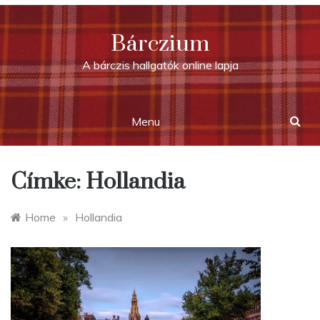
Skip
to
Bárczium
content
A bárczis hallgatók online lapja
Menu
Címke:
Hollandia
Home
»
Hollandia