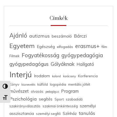
Címkék
Ajánló
autizmus
Bárczi
beszámoló
Egyetem
erasmus+
Egészség
elfogadás
film
Fogyatékosság
gyógypedagógia
Filmek
gyógypedagógus
Gólyáknak
Hallgató
Interjú
Irodalom
Konferencia
kaland
karácsony
Könyv
külföld
logopédia
mentális jóllét
köznevelés
Nagy kontraszt váltása
művészet
Program
olvasás
pedagógus
Pszichológia
Betűméret váltása
segítés
Sport
szabadidő
személyi
szakirányválasztás
szakmai önkéntesség
tanulás
asszisztancia
Színház
személyi segítő