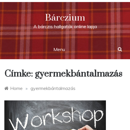
Skip
to
Bárczium
content
A bárczis hallgatók online lapja
Menu
Címke:
gyermekbántalmazás
Home
»
gyermekbántalmazás