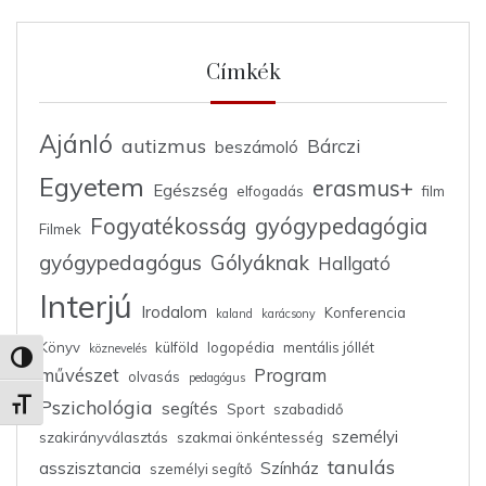
Címkék
Ajánló
autizmus
Bárczi
beszámoló
Egyetem
erasmus+
Egészség
elfogadás
film
Fogyatékosság
gyógypedagógia
Filmek
gyógypedagógus
Gólyáknak
Hallgató
Interjú
Irodalom
Konferencia
kaland
karácsony
Könyv
külföld
logopédia
mentális jóllét
köznevelés
Nagy kontraszt váltása
művészet
Program
olvasás
pedagógus
Pszichológia
Betűméret váltása
segítés
Sport
szabadidő
személyi
szakirányválasztás
szakmai önkéntesség
tanulás
asszisztancia
Színház
személyi segítő