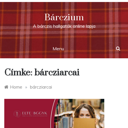
Skip
to
Bárczium
content
A bárczis hallgatók online lapja
Menu
Címke:
bárcziarcai
Home
»
bárcziarcai