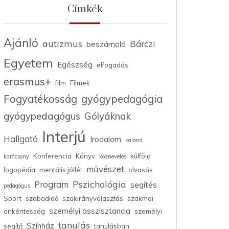
Címkék
Ajánló
autizmus
Bárczi
beszámoló
Egyetem
Egészség
elfogadás
erasmus+
film
Filmek
Fogyatékosság
gyógypedagógia
gyógypedagógus
Gólyáknak
Interjú
Hallgató
Irodalom
kaland
Konferencia
Könyv
külföld
karácsony
köznevelés
művészet
logopédia
mentális jóllét
olvasás
Pszichológia
Program
segítés
pedagógus
Sport
szabadidő
szakirányválasztás
szakmai
személyi asszisztancia
önkéntesség
személyi
tanulás
Színház
segítő
tanulásban