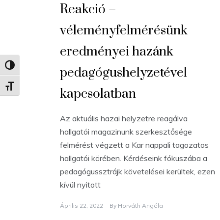
Reakció –
véleményfelmérésünk
eredményei hazánk
Nagy kontraszt váltása
pedagógushelyzetével
Betűméret váltása
kapcsolatban
Az aktuális hazai helyzetre reagálva
hallgatói magazinunk szerkesztősége
felmérést végzett a Kar nappali tagozatos
hallgatói körében. Kérdéseink fókuszába a
pedagógussztrájk követelései kerültek, ezen
kívül nyitott
Április 22, 2022
By
Horváth Angéla