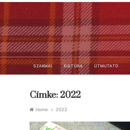
Skip
to
content
SZAKMAI
KULTÚRA
ÚTMUTATÓ
Címke:
2022
Home
»
2022