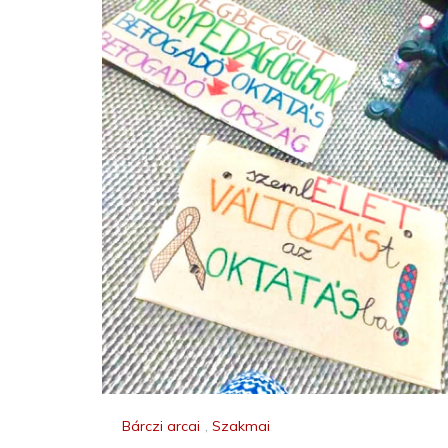
Bárczi arcai
,
Szakmai