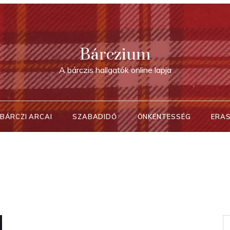
Bárczium
A bárczis hallgatók online lapja
BÁRCZI ARCAI
SZABADIDŐ
ÖNKÉNTESSÉG
ERA