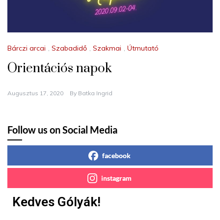
Bárczi arcai
,
Szabadidő
,
Szakmai
,
Útmutató
Orientációs napok
Augusztus 17, 2020
By
Batka Ingrid
Follow us on Social Media
facebook
instagram
Kedves Gólyák!