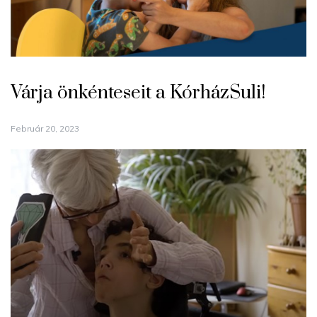
Várja önkénteseit a KórházSuli!
Február 20, 2023