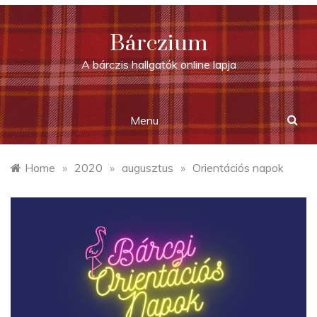
Bárczium
A bárczis hallgatók online lapja
Menu
Home
»
2020
»
augusztus
»
Orientációs napok