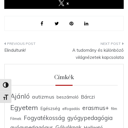
x
Elindultunk!
A tudomány és különböző
világnézetek kapcsolata
Címkék
Nagy kontraszt váltása
Ajánló
autizmus
Bárczi
beszámoló
Betűméret váltása
Egyetem
erasmus+
Egészség
elfogadás
film
Fogyatékosság
gyógypedagógia
Filmek
gyógypedagógus
Gólyáknak
Hallgató