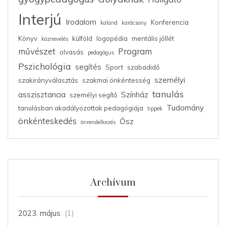
Interjú
Irodalom
Konferencia
kaland
karácsony
Könyv
külföld
logopédia
mentális jóllét
köznevelés
művészet
Program
olvasás
pedagógus
Pszichológia
segítés
Sport
szabadidő
személyi
szakirányválasztás
szakmai önkéntesség
tanulás
asszisztancia
Színház
személyi segítő
Tudomány
tanulásban akadályozottak pedagógiája
tippek
önkénteskedés
Ősz
önrendelkezés
Archívum
2023. május
(1)