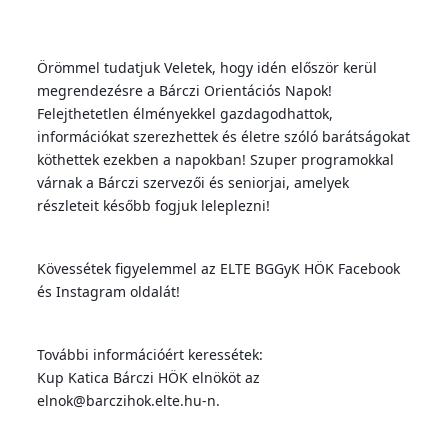
Örömmel tudatjuk Veletek, hogy idén először kerül 
megrendezésre a Bárczi Orientációs Napok! 
Felejthetetlen élményekkel gazdagodhattok, 
információkat szerezhettek és életre szóló barátságokat 
köthettek ezekben a napokban! Szuper programokkal 
várnak a Bárczi szervezői és seniorjai, amelyek 
részleteit később fogjuk leleplezni!
Kövessétek figyelemmel az ELTE BGGyK HÖK Facebook 
és Instagram oldalát!
További információért keressétek:
Kup Katica Bárczi HÖK elnököt az 
elnok@barczihok.elte.hu-n.