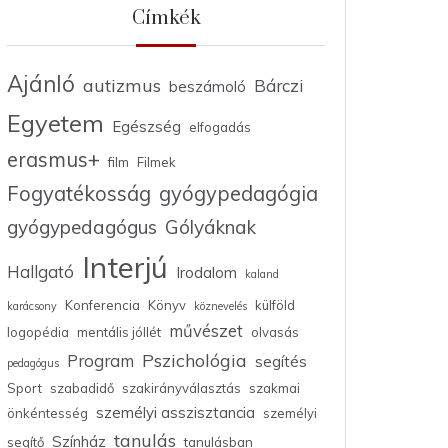
Címkék
Ajánló
autizmus
Bárczi
beszámoló
Egyetem
Egészség
elfogadás
erasmus+
film
Filmek
Fogyatékosság
gyógypedagógia
gyógypedagógus
Gólyáknak
Interjú
Hallgató
Irodalom
kaland
Konferencia
Könyv
külföld
karácsony
köznevelés
művészet
logopédia
mentális jóllét
olvasás
Pszichológia
Program
segítés
pedagógus
Sport
szabadidő
szakirányválasztás
szakmai
személyi asszisztancia
önkéntesség
személyi
tanulás
Színház
segítő
tanulásban