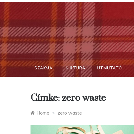
Skip
to
content
SZAKMAI
KULTÚRA
ÚTMUTATÓ
Címke:
zero waste
Home
»
zero waste