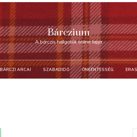
Bárczium
A bárczis hallgatók online lapja
BÁRCZI ARCAI
SZABADIDŐ
ÖNKÉNTESSÉG
ERA