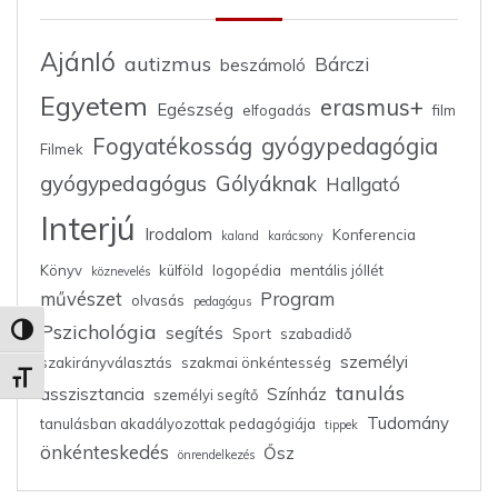
Ajánló
autizmus
Bárczi
beszámoló
Egyetem
erasmus+
Egészség
elfogadás
film
Fogyatékosság
gyógypedagógia
Filmek
gyógypedagógus
Gólyáknak
Hallgató
Interjú
Irodalom
Konferencia
kaland
karácsony
Könyv
külföld
logopédia
mentális jóllét
köznevelés
művészet
Program
olvasás
pedagógus
Pszichológia
segítés
Nagy kontraszt váltása
Sport
szabadidő
személyi
szakirányválasztás
szakmai önkéntesség
Betűméret váltása
tanulás
asszisztancia
Színház
személyi segítő
Tudomány
tanulásban akadályozottak pedagógiája
tippek
önkénteskedés
Ősz
önrendelkezés