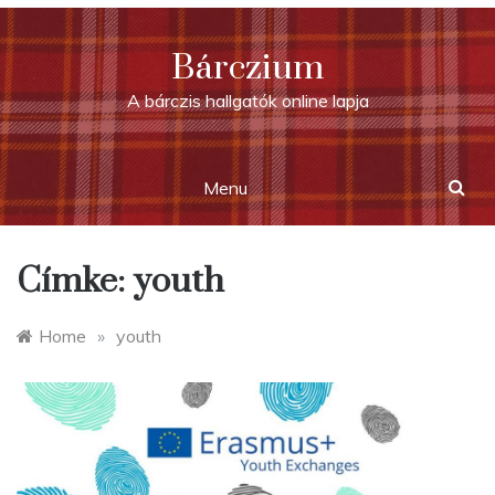
Skip
to
Bárczium
content
A bárczis hallgatók online lapja
Menu
Címke:
youth
Home
»
youth