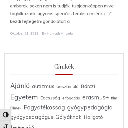
emberek, sokan nem is tudják, tulajdonképpen mivel
foglalkozunk, ugyanis speciális terület a miénk (…)” –
kezdi fejtegetni gondolatait a
Október 21, 2022
By
Horváth Angéla
Címkék
Ajánló
autizmus
Bárczi
beszámoló
Egyetem
erasmus+
Egészség
elfogadás
film
Fogyatékosság
gyógypedagógia
Filmek
Nagy kontraszt váltása
gyógypedagógus
Gólyáknak
Hallgató