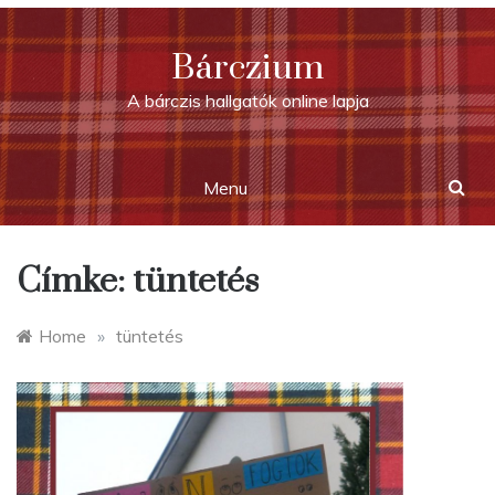
Skip
to
Bárczium
content
A bárczis hallgatók online lapja
Menu
Címke:
tüntetés
Home
»
tüntetés