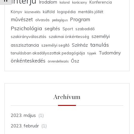
Interjú
Betűméret váltása
Irodalom
Konferencia
kaland
karácsony
Könyv
külföld
logopédia
mentális jóllét
köznevelés
művészet
Program
olvasás
pedagógus
Pszichológia
segítés
Sport
szabadidő
személyi
szakirányválasztás
szakmai önkéntesség
tanulás
asszisztancia
Színház
személyi segítő
Tudomány
tanulásban akadályozottak pedagógiája
tippek
önkénteskedés
Ősz
önrendelkezés
Archívum
2023. május
(1)
2023. február
(1)