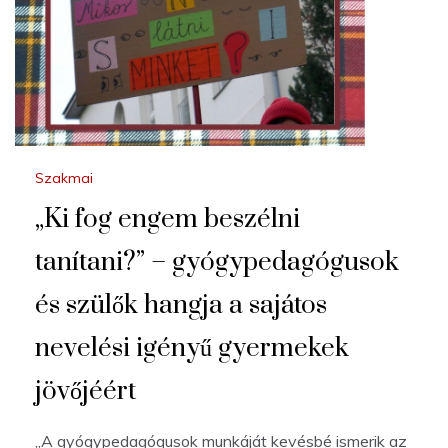
Szakmai
„Ki fog engem beszélni
tanítani?” – gyógypedagógusok
és szülők hangja a sajátos
nevelési igényű gyermekek
jövőjéért
„A gyógypedagógusok munkáját kevésbé ismerik az