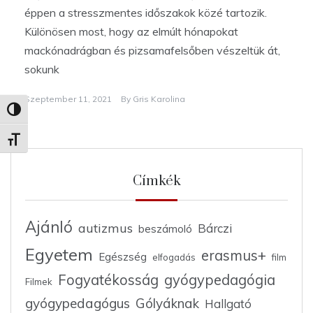
éppen a stresszmentes időszakok közé tartozik.
Különösen most, hogy az elmúlt hónapokat
mackónadrágban és pizsamafelsőben vészeltük át,
sokunk
Szeptember 11, 2021
By
Gris Karolina
Nagy kontraszt váltása
Betűméret váltása
Címkék
Ajánló
autizmus
Bárczi
beszámoló
Egyetem
erasmus+
Egészség
elfogadás
film
Fogyatékosság
gyógypedagógia
Filmek
gyógypedagógus
Gólyáknak
Hallgató