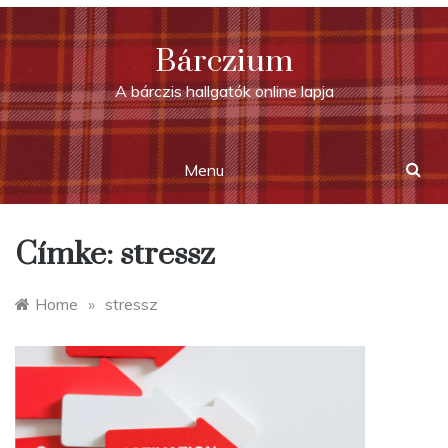
Skip
to
Bárczium
content
A bárczis hallgatók online lapja
Menu
Címke:
stressz
Home
»
stressz