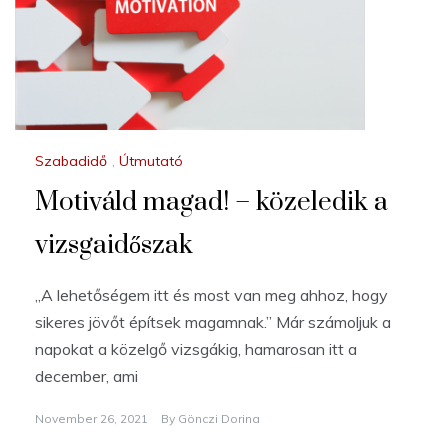
Szabadidő
,
Útmutató
Motiváld magad! – közeledik a
vizsgaidőszak
„A lehetőségem itt és most van meg ahhoz, hogy
sikeres jövőt építsek magamnak.” Már számoljuk a
napokat a közelgő vizsgákig, hamarosan itt a
december, ami
November 26, 2021
By
Gönczi Dorina