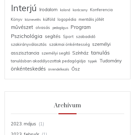
Interjú
Irodalom
Konferencia
kaland
karácsony
Könyv
külföld
logopédia
mentális jóllét
köznevelés
művészet
Program
olvasás
pedagógus
Pszichológia
segítés
Sport
szabadidő
személyi
szakirányválasztás
szakmai önkéntesség
tanulás
asszisztancia
Színház
személyi segítő
Tudomány
tanulásban akadályozottak pedagógiája
tippek
önkénteskedés
Ősz
önrendelkezés
Archívum
2023. május
(1)
2023. február
(1)