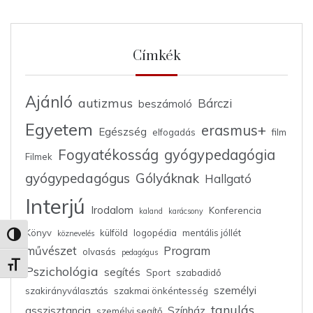
Címkék
Ajánló
autizmus
Bárczi
beszámoló
Egyetem
erasmus+
Egészség
elfogadás
film
Fogyatékosság
gyógypedagógia
Filmek
gyógypedagógus
Gólyáknak
Hallgató
Interjú
Irodalom
Konferencia
kaland
karácsony
Könyv
külföld
logopédia
mentális jóllét
köznevelés
Nagy kontraszt váltása
művészet
Program
olvasás
pedagógus
Betűméret váltása
Pszichológia
segítés
Sport
szabadidő
személyi
szakirányválasztás
szakmai önkéntesség
tanulás
asszisztancia
Színház
személyi segítő