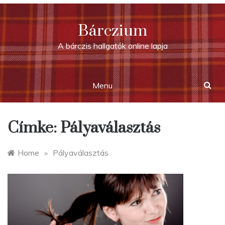
Skip
to
Bárczium
content
A bárczis hallgatók online lapja
Menu
Címke:
Pályaválasztás
Home
»
Pályaválasztás