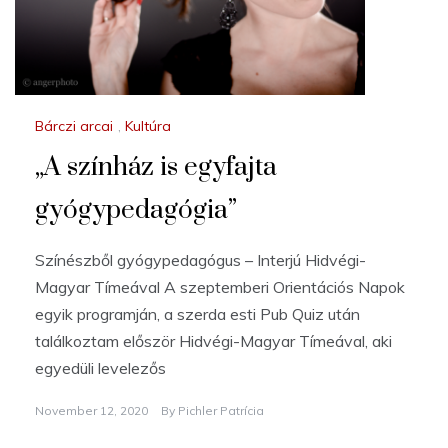
Bárczi arcai
,
Kultúra
„A színház is egyfajta
gyógypedagógia”
Színészből gyógypedagógus – Interjú Hidvégi-
Magyar Tímeával A szeptemberi Orientációs Napok
egyik programján, a szerda esti Pub Quiz után
találkoztam először Hidvégi-Magyar Tímeával, aki
egyedüli levelezős
November 12, 2020
By
Pichler Patrícia