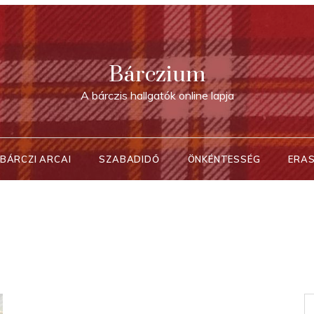
Bárczium
A bárczis hallgatók online lapja
BÁRCZI ARCAI
SZABADIDŐ
ÖNKÉNTESSÉG
ERA