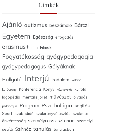
Címkék
Ajánló
autizmus
Bárczi
beszámoló
Egyetem
Egészség
elfogadás
erasmus+
film
Filmek
Fogyatékosság
gyógypedagógia
gyógypedagógus
Gólyáknak
Interjú
Hallgató
Irodalom
kaland
Konferencia
Könyv
külföld
karácsony
köznevelés
művészet
logopédia
mentális jóllét
olvasás
Pszichológia
Program
segítés
pedagógus
Sport
szabadidő
szakirányválasztás
szakmai
személyi asszisztancia
önkéntesség
személyi
tanulás
Színház
segítő
tanulásban