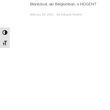
Blankával, aki Belgiumban, a HOGENT
Március 28, 2022
By
Gáspár Noémi
Nagy kontraszt váltása
Betűméret váltása