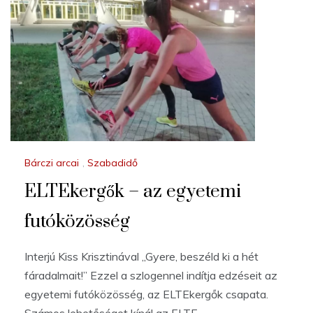
Bárczi arcai
,
Szabadidő
ELTEkergők – az egyetemi
futóközösség
Interjú Kiss Krisztinával „Gyere, beszéld ki a hét
fáradalmait!” Ezzel a szlogennel indítja edzéseit az
egyetemi futóközösség, az ELTEkergők csapata.