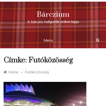
Skip
to
Bárczium
content
A bárczis hallgatók online lapja
Menu
Címke:
Futóközösség
Home
»
Futóközösség