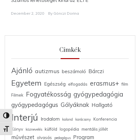
Számos lehetőséget kínál az ELTE
December 2, 2020
By
Gönczi Dorina
Címkék
Ajánló
autizmus
Bárczi
beszámoló
Egyetem
erasmus+
Egészség
elfogadás
film
Fogyatékosság
gyógypedagógia
Filmek
gyógypedagógus
Gólyáknak
Hallgató
Interjú
Nagy kontraszt váltása
Irodalom
Konferencia
kaland
karácsony
Könyv
külföld
logopédia
mentális jóllét
Betűméret váltása
köznevelés
művészet
Program
olvasás
pedagógus