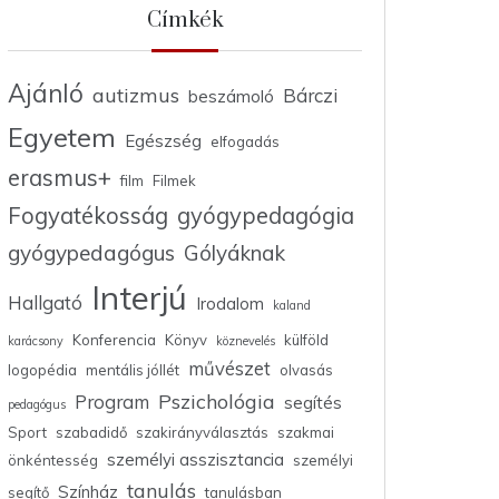
Címkék
Ajánló
autizmus
Bárczi
beszámoló
Egyetem
Egészség
elfogadás
erasmus+
film
Filmek
Fogyatékosság
gyógypedagógia
gyógypedagógus
Gólyáknak
Interjú
Hallgató
Irodalom
kaland
Konferencia
Könyv
külföld
karácsony
köznevelés
művészet
logopédia
mentális jóllét
olvasás
Pszichológia
Program
segítés
pedagógus
Sport
szabadidő
szakirányválasztás
szakmai
személyi asszisztancia
önkéntesség
személyi
tanulás
Színház
segítő
tanulásban