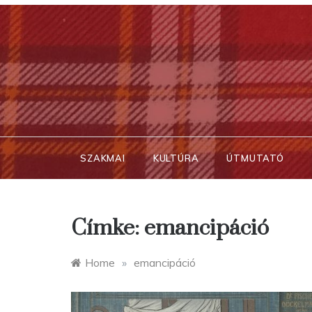
Skip
to
content
SZAKMAI
KULTÚRA
ÚTMUTATÓ
Címke:
emancipáció
Home
»
emancipáció