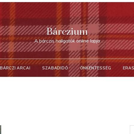
Bárczium
A bárczis hallgatók online lapja
BÁRCZI ARCAI
SZABADIDŐ
ÖNKÉNTESSÉG
ERA