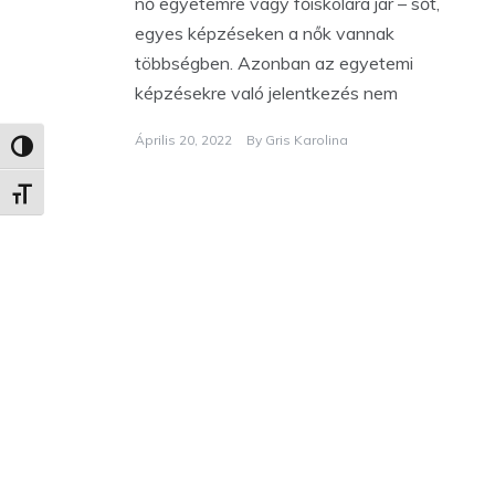
nő egyetemre vagy főiskolára jár – sőt,
egyes képzéseken a nők vannak
többségben. Azonban az egyetemi
képzésekre való jelentkezés nem
Április 20, 2022
By
Gris Karolina
Nagy kontraszt váltása
Betűméret váltása