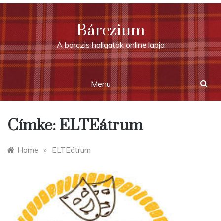
Skip
to
Bárczium
content
A bárczis hallgatók online lapja
Menu
Címke:
ELTEátrum
Home
»
ELTEátrum