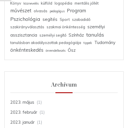
Könyv
külföld
logopédia
mentális jóllét
köznevelés
művészet
Program
olvasás
pedagógus
Pszichológia
segítés
Sport
szabadidő
személyi
szakirányválasztás
szakmai önkéntesség
tanulás
asszisztancia
Színház
személyi segítő
Tudomány
tanulásban akadályozottak pedagógiája
tippek
önkénteskedés
Ősz
önrendelkezés
Archívum
2023. május
(1)
2023. február
(1)
2023. január
(1)