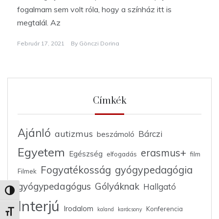
fogalmam sem volt róla, hogy a színház itt is
megtalál. Az
Február 17, 2021
By
Gönczi Dorina
Címkék
Ajánló
autizmus
Bárczi
beszámoló
Egyetem
erasmus+
Egészség
elfogadás
film
Fogyatékosság
gyógypedagógia
Filmek
gyógypedagógus
Gólyáknak
Hallgató
Nagy kontraszt váltása
Interjú
Irodalom
Konferencia
kaland
karácsony
Betűméret váltása