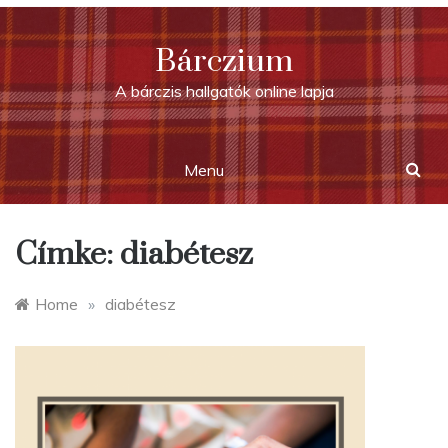
Skip
to
Bárczium
content
A bárczis hallgatók online lapja
Menu
Címke:
diabétesz
Home
»
diabétesz