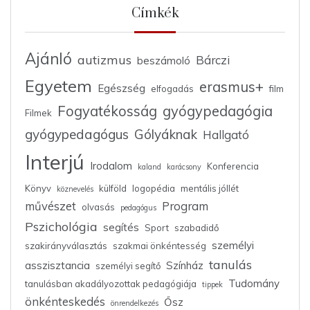
Címkék
Ajánló
autizmus
Bárczi
beszámoló
Egyetem
erasmus+
Egészség
elfogadás
film
Fogyatékosság
gyógypedagógia
Filmek
gyógypedagógus
Gólyáknak
Hallgató
Interjú
Irodalom
Konferencia
kaland
karácsony
Könyv
külföld
logopédia
mentális jóllét
köznevelés
művészet
Program
olvasás
pedagógus
Pszichológia
segítés
Sport
szabadidő
személyi
szakirányválasztás
szakmai önkéntesség
tanulás
asszisztancia
Színház
személyi segítő
Tudomány
tanulásban akadályozottak pedagógiája
tippek
önkénteskedés
Ősz
önrendelkezés