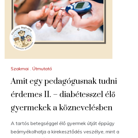
Szakmai
,
Útmutató
Amit egy pedagógusnak tudni
érdemes II. – diabétesszel élő
gyermekek a köznevelésben
A tartós betegséggel élő gyermek útját éppúgy
beárnyékolhatja a kirekesztődés veszélye, mint a