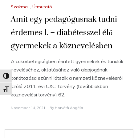
Szakmai
,
Útmutató
Amit egy pedagógusnak tudni
érdemes I. – diabétesszel élő
gyermekek a köznevelésben
A cukorbetegségben érintett gyermekek és tanulók
neveléséhez, oktatásához való alapjogának
Nagy kontraszt váltása
korlátozása szűnni látszik a nemzeti köznevelésről
szóló 2011. évi CXC. törvény (továbbiakban
Betűméret váltása
köznevelési törvény) 62.
November 14, 2021
By
Horváth Angéla