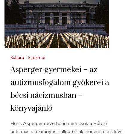
Kultúra
,
Szakmai
Asperger gyermekei – az
autizmusfogalom gyökerei a
bécsi nácizmusban –
könyvajánló
Hans Asperger neve talán nem csak a Bárczi
autizmus szakirányos hallgatóinak, hanem rajtuk kívül