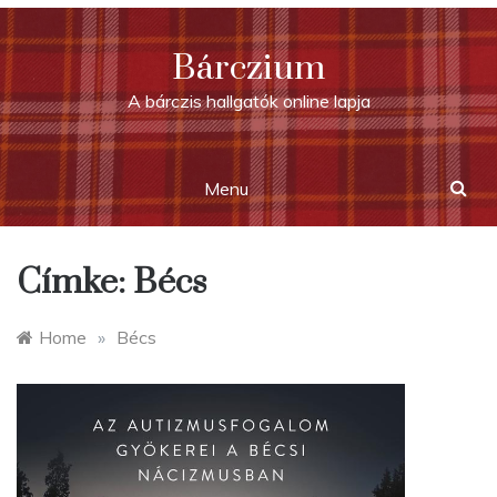
Skip
to
Bárczium
content
A bárczis hallgatók online lapja
Menu
Címke:
Bécs
Home
»
Bécs