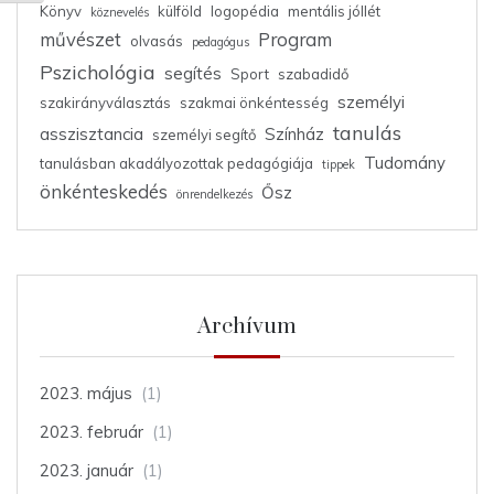
Könyv
külföld
logopédia
mentális jóllét
köznevelés
művészet
Program
olvasás
pedagógus
Pszichológia
segítés
Sport
szabadidő
személyi
szakirányválasztás
szakmai önkéntesség
tanulás
asszisztancia
Színház
személyi segítő
Tudomány
tanulásban akadályozottak pedagógiája
tippek
önkénteskedés
Ősz
önrendelkezés
Archívum
2023. május
(1)
2023. február
(1)
2023. január
(1)