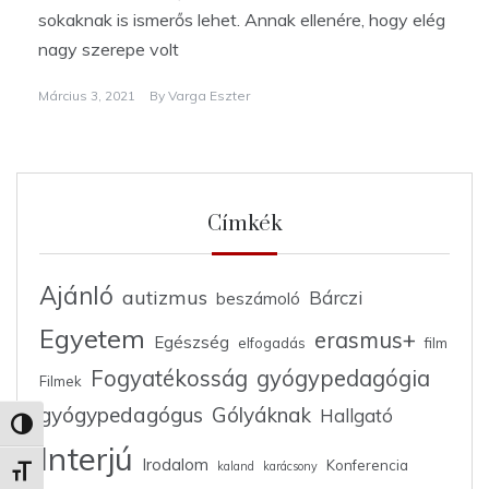
sokaknak is ismerős lehet. Annak ellenére, hogy elég
nagy szerepe volt
Március 3, 2021
By
Varga Eszter
Címkék
Ajánló
autizmus
Bárczi
beszámoló
Egyetem
erasmus+
Egészség
elfogadás
film
Fogyatékosság
gyógypedagógia
Filmek
gyógypedagógus
Gólyáknak
Hallgató
Nagy kontraszt váltása
Interjú
Irodalom
Konferencia
kaland
karácsony
Betűméret váltása